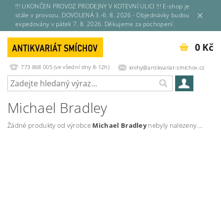
!!! UKONČEN PROVOZ PRODEJNY V KOTEVNÍ ULICI !!! E-shop je
stále v provozu. DOVOLENÁ 3.-6. 8. 2026 - Objednávky budou
expedovány v pátek 7. 8. 2026. Děkujeme za pochopení.
0 Kč
773 868 005 (ve všední dny 8-12h)
knihy@antikvariat-smichov.cz
Michael Bradley
Žádné produkty od výrobce
Michael Bradley
nebyly nalezeny....