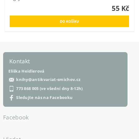
55 Kč
Kontakt
Eliška Heidlerová
knihy
@
antikvariat-smichov.cz
773 868 005 (ve všední dny 8-12h)
Sledujte nás na Facebooku
Facebook