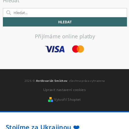
Hledat
Přijímáme online platby
2026 ©
Antikvariát Smíchov
, všechna práva vyhrazena
Upravit nastavení cookies
Vytvořil Shoptet
Stojíme za Ukrajinou ❤️