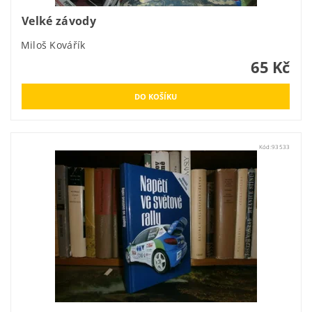
Velké závody
Miloš Kovářík
65 Kč
Kód:
93533