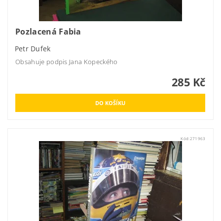
Pozlacená Fabia
Petr Dufek
Obsahuje podpis Jana Kopeckého
285 Kč
Kód:
271963