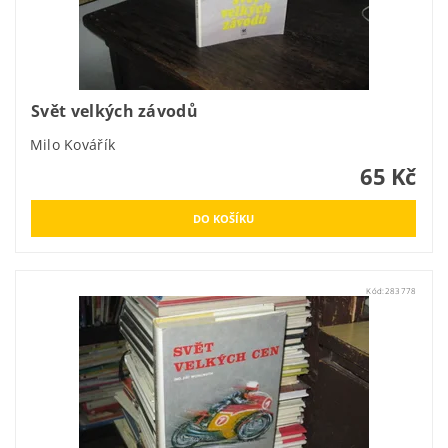
Svět velkých závodů
Milo Kovářík
65 Kč
Kód:
283778