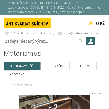
!!! UKONČEN PROVOZ PRODEJNY V KOTEVNÍ ULICI !!! E-shop je
stále v provozu. DOVOLENÁ 3.-6. 8. 2026 - Objednávky budou
expedovány v pátek 7. 8. 2026. Děkujeme za pochopení.
0 Kč
773 868 005 (ve všední dny 8-12h)
knihy@antikvariat-smichov.cz
Motorismus
NEJPRODÁVANĚJŠÍ
NEJLEVNĚJŠÍ
NEJDRAŽŠÍ
ABECEDNĚ
11
položek celkem
Kód:
339611