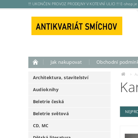
!!! UKONČEN PROVOZ PRODEJNY V KOTEVNÍ ULICI !!! E-shop je 
Jak nakupovat
Obchodní podmín
A
Architektura, stavitelství
Ka
Audioknihy
Beletrie česká
NEJPR
Beletrie světová
CD, MC
Dětská literatura