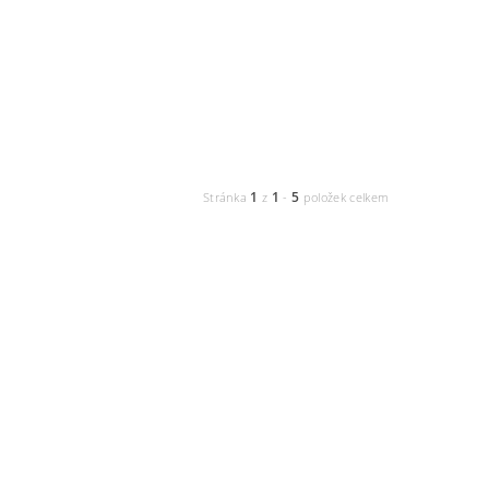
1
1
5
Stránka
z
-
položek celkem