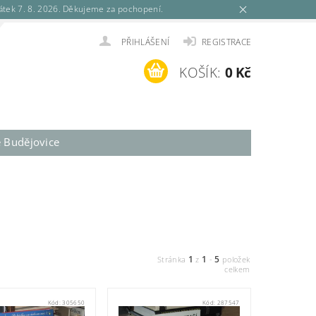
tek 7. 8. 2026. Děkujeme za pochopení.
PŘIHLÁŠENÍ
REGISTRACE
KOŠÍK:
0 Kč
é Budějovice
1
1
5
Stránka
z
-
položek
celkem
Kód:
305650
Kód:
287547