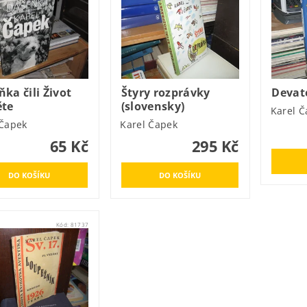
ka čili Život
Štyry rozprávky
Devat
ěte
(slovensky)
Karel Č
 Čapek
Karel Čapek
65 Kč
295 Kč
Kód:
81737