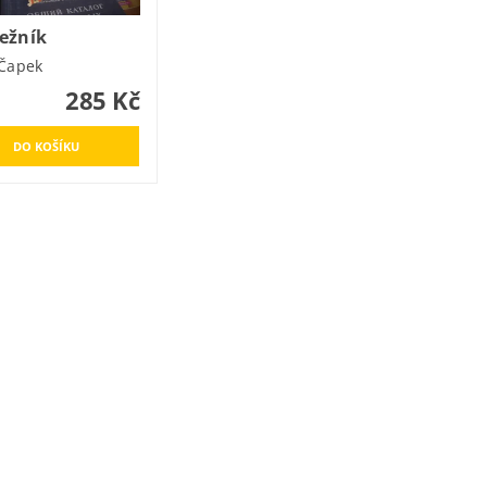
ežník
 Čapek
285 Kč