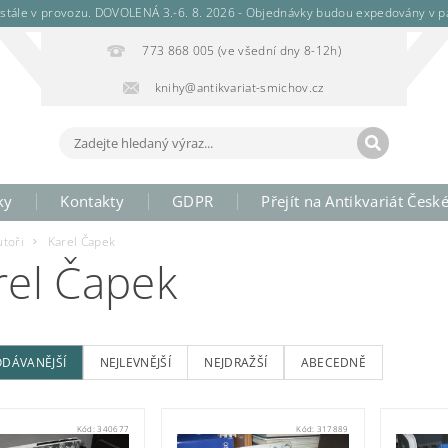
stále v provozu. DOVOLENÁ 3.-6. 8. 2026 - Objednávky budou expedovány v pá
773 868 005 (ve všední dny 8-12h)
knihy@antikvariat-smichov.cz
ky
Kontakty
GDPR
Přejít na Antikvariát Česk
utoři
Karel Čapek
rel Čapek
ODÁVANĚJŠÍ
NEJLEVNĚJŠÍ
NEJDRAŽŠÍ
ABECEDNĚ
Kód:
340677
Kód:
317889