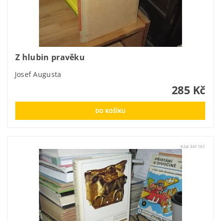
Z hlubin pravěku
Josef Augusta
285 Kč
Kód:
341161