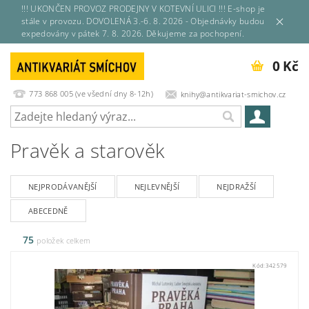
!!! UKONČEN PROVOZ PRODEJNY V KOTEVNÍ ULICI !!! E-shop je
stále v provozu. DOVOLENÁ 3.-6. 8. 2026 - Objednávky budou
expedovány v pátek 7. 8. 2026. Děkujeme za pochopení.
0 Kč
773 868 005 (ve všední dny 8-12h)
knihy@antikvariat-smichov.cz
Pravěk a starověk
NEJPRODÁVANĚJŠÍ
NEJLEVNĚJŠÍ
NEJDRAŽŠÍ
ABECEDNĚ
75
položek celkem
Kód:
342579