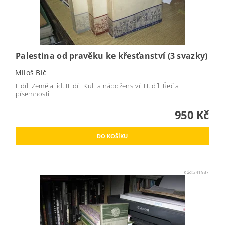
Palestina od pravěku ke křesťanství (3 svazky)
Miloš Bič
I. díl: Země a lid. II. díl: Kult a náboženství. III. díl: Řeč a
písemnosti.
950 Kč
Kód:
341937