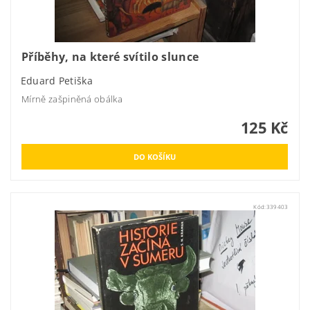
Příběhy, na které svítilo slunce
Eduard Petiška
Mírně zašpiněná obálka
125 Kč
Kód:
339403