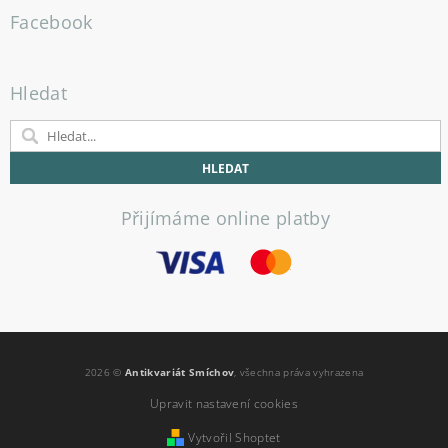
Facebook
Hledat
Přijímáme online platby
2026 ©
Antikvariát Smíchov
, všechna práva vyhrazena
Upravit nastavení cookies
Vytvořil Shoptet