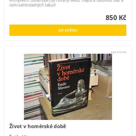
Kompletní, obsahuje čtyři strany textu, mapu a časovou osu a
osm samostatných tabulí
850 Kč
Kód:
315270
Život v homérské době