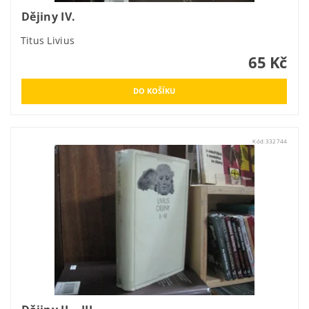
Dějiny IV.
Titus Livius
65 Kč
Kód:
332744