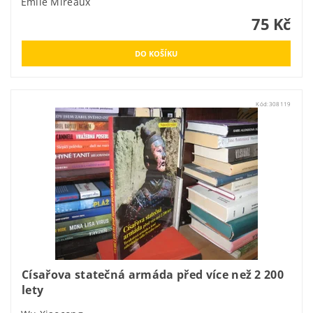
Émile Mireaux
75 Kč
Kód:
308119
Císařova statečná armáda před více než 2 200
lety