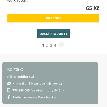
Wu Xiaocong
65 Kč
DALŠÍ PRODUKTY
1
2
3
4
Kontakt
Eliška Heidlerová
knihy
@
antikvariat-smichov.cz
773 868 005 (ve všední dny 8-12h)
Sledujte nás na Facebooku