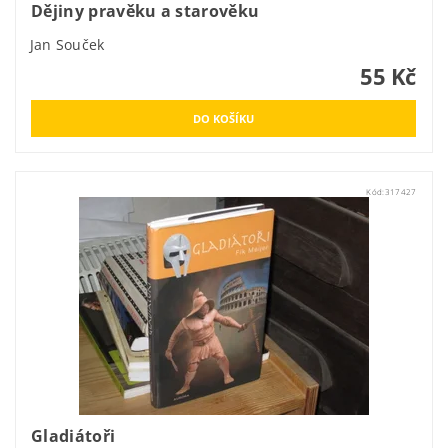
Dějiny pravěku a starověku
Jan Souček
55 Kč
Kód:
317427
Gladiátoři