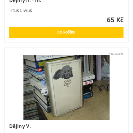
Dějiny II. - III.
Titus Livius
65 Kč
Kód:
332698
Dějiny V.