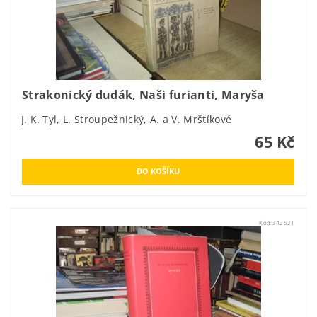
Strakonický dudák, Naši furianti, Maryša
J. K. Tyl, L. Stroupežnický, A. a V. Mrštíkové
65 Kč
Kód:
342521