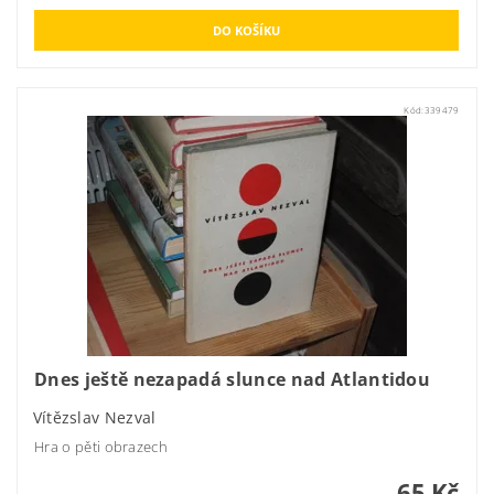
Kód:
339479
Dnes ještě nezapadá slunce nad Atlantidou
Vítězslav Nezval
Hra o pěti obrazech
65 Kč