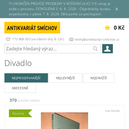
!!! UKONČEN PROVOZ PRODEJNY V KOTEVNÍ ULICI !!! E-shop je
stále v provozu. DOVOLENÁ 3.-6. 8. 2026 - Objednávky budou
expedovány v pátek 7. 8. 2026. Děkujeme za pochopení.
0 Kč
773 868 005 (ve všední dny 8-12h)
knihy@antikvariat-smichov.cz
Divadlo
NEJPRODÁVANĚJŠÍ
NEJLEVNĚJŠÍ
NEJDRAŽŠÍ
ABECEDNĚ
370
položek celkem
Kód:
342690
Novinka