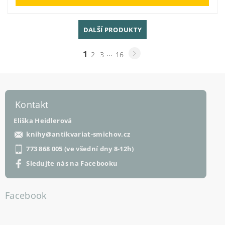
DALŠÍ PRODUKTY
1
...
2
3
16
Kontakt
Eliška Heidlerová
knihy
@
antikvariat-smichov.cz
773 868 005 (ve všední dny 8-12h)
Sledujte nás na Facebooku
Facebook