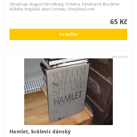
Obsahuje: August Strindberg: Kristina. Ferdinand Bruckner:
Alžběta Anglická. Jean Cocteau: Dvojhlavý orel
65 Kč
Kód:
341019
Hamlet, králevic dánský