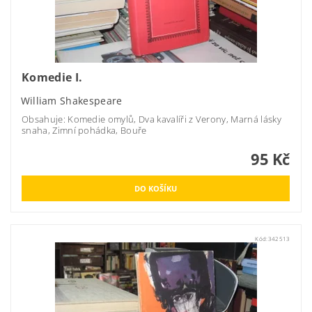
Komedie I.
William Shakespeare
Obsahuje: Komedie omylů, Dva kavalíři z Verony, Marná lásky
snaha, Zimní pohádka, Bouře
95 Kč
Kód:
342513