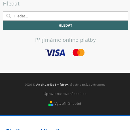
Hledat
Přijímáme online platby
2026 ©
Antikvariát Smíchov
, všechna práva vyhrazena
Upravit nastavení cookies
Vytvořil Shoptet