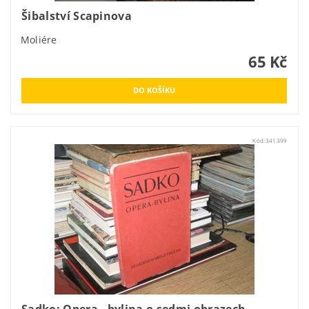
Šibalství Scapinova
Moliére
65 Kč
Kód:
341399
Sadko: Opera - bylina o sedmi obrazech