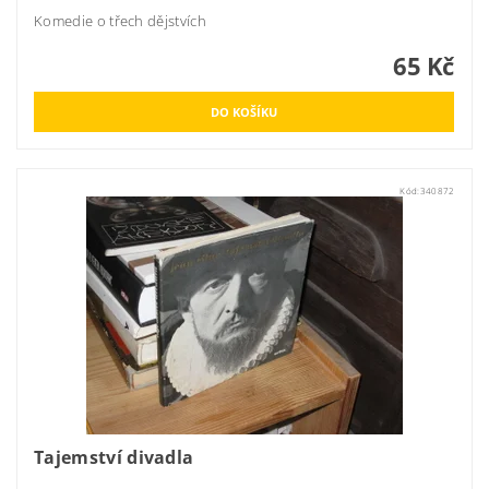
Komedie o třech dějstvích
65 Kč
Kód:
340872
Tajemství divadla