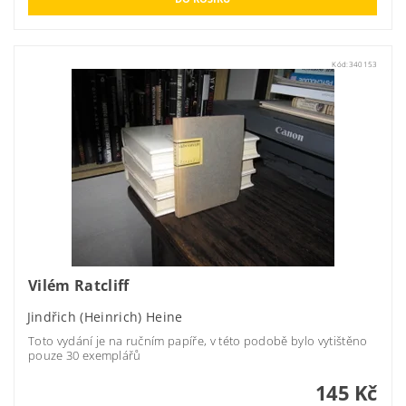
Kód:
340153
Vilém Ratcliff
Jindřich (Heinrich) Heine
Toto vydání je na ručním papíře, v této podobě bylo vytištěno
pouze 30 exemplářů
145 Kč