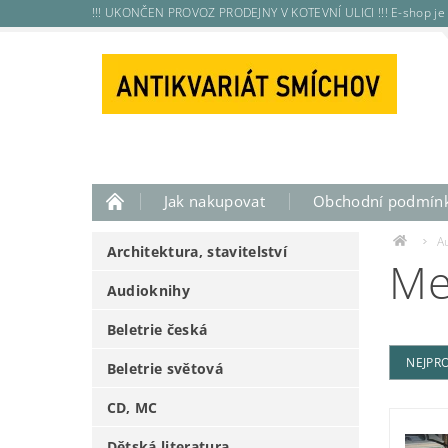
!!! UKONČEN PROVOZ PRODEJNY V KOTEVNÍ ULICI !!! E-shop je 
Jak nakupovat
Obchodní podmín
A
Architektura, stavitelství
Me
Audioknihy
Beletrie česká
NEJPR
Beletrie světová
CD, MC
Dětská literatura