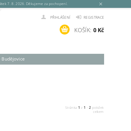
tek 7. 8. 2026. Děkujeme za pochopení.
PŘIHLÁŠENÍ
REGISTRACE
KOŠÍK:
0 Kč
é Budějovice
1
1
2
Stránka
z
-
položek
celkem