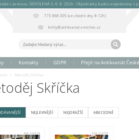
stále v provozu. DOVOLENÁ 3.-6. 8. 2026 - Objednávky budou expedovány v pá
773 868 005 (ve všední dny 8-12h)
knihy@antikvariat-smichov.cz
ky
Kontakty
GDPR
Přejít na Antikvariát Česk
utoři
Metoděj Skříčka
toděj Skříčka
ODÁVANĚJŠÍ
NEJLEVNĚJŠÍ
NEJDRAŽŠÍ
ABECEDNĚ
Kód:
332634
Kód:
214270