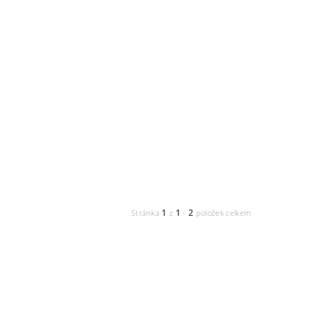
1
1
2
Stránka
z
-
položek celkem