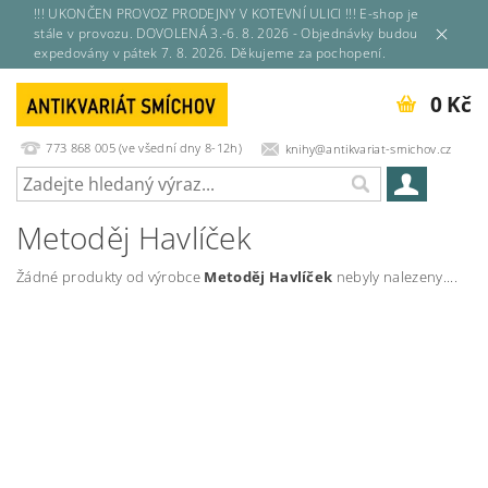
!!! UKONČEN PROVOZ PRODEJNY V KOTEVNÍ ULICI !!! E-shop je
stále v provozu. DOVOLENÁ 3.-6. 8. 2026 - Objednávky budou
expedovány v pátek 7. 8. 2026. Děkujeme za pochopení.
0 Kč
773 868 005 (ve všední dny 8-12h)
knihy@antikvariat-smichov.cz
Metoděj Havlíček
Žádné produkty od výrobce
Metoděj Havlíček
nebyly nalezeny....