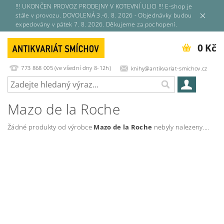
!!! UKONČEN PROVOZ PRODEJNY V KOTEVNÍ ULICI !!! E-shop je
stále v provozu. DOVOLENÁ 3.-6. 8. 2026 - Objednávky budou
expedovány v pátek 7. 8. 2026. Děkujeme za pochopení.
0 Kč
773 868 005 (ve všední dny 8-12h)
knihy@antikvariat-smichov.cz
Mazo de la Roche
Žádné produkty od výrobce
Mazo de la Roche
nebyly nalezeny....