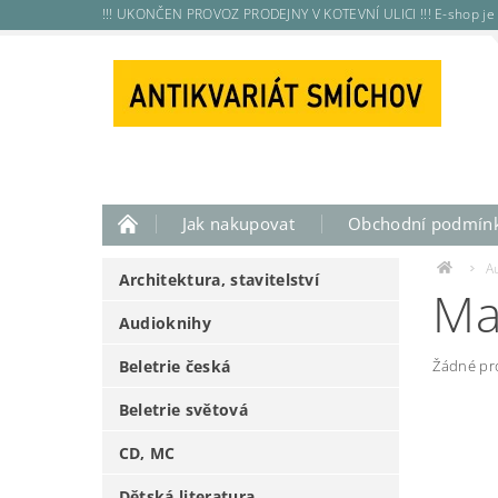
!!! UKONČEN PROVOZ PRODEJNY V KOTEVNÍ ULICI !!! E-shop je 
Jak nakupovat
Obchodní podmín
A
Architektura, stavitelství
Ma
Audioknihy
Beletrie česká
Žádné pr
Beletrie světová
CD, MC
Dětská literatura