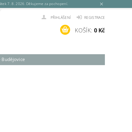
tek 7. 8. 2026. Děkujeme za pochopení.
PŘIHLÁŠENÍ
REGISTRACE
KOŠÍK:
0 Kč
é Budějovice