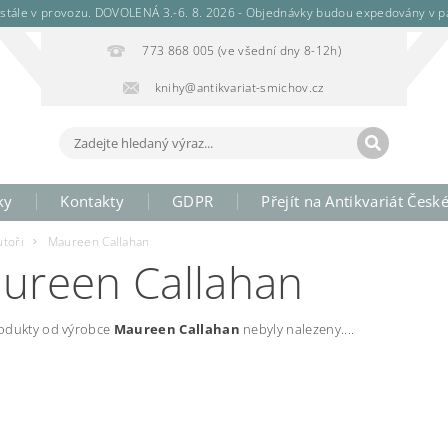
stále v provozu. DOVOLENÁ 3.-6. 8. 2026 - Objednávky budou expedovány v pá
773 868 005 (ve všední dny 8-12h)
knihy@antikvariat-smichov.cz
ky
Kontakty
GDPR
Přejít na Antikvariát Česk
utoři
Maureen Callahan
ureen Callahan
odukty od výrobce
Maureen Callahan
nebyly nalezeny....