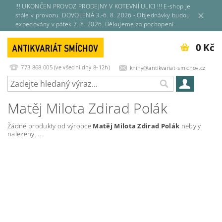
!!! UKONČEN PROVOZ PRODEJNY V KOTEVNÍ ULICI !!! E-shop je
stále v provozu. DOVOLENÁ 3.-6. 8. 2026 - Objednávky budou
expedovány v pátek 7. 8. 2026. Děkujeme za pochopení.
0 Kč
773 868 005 (ve všední dny 8-12h)
knihy@antikvariat-smichov.cz
Matěj Milota Zdirad Polák
Žádné produkty od výrobce
Matěj Milota Zdirad Polák
nebyly
nalezeny....