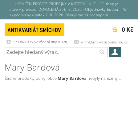
!!! UKONČEN PROVOZ PRODEJNY V KOTEVNÍ ULICI !!! E-shop je
stále v provozu. DOVOLENÁ 3.-6. 8. 2026 - Objednávky budou
expedovány v pátek 7. 8. 2026. Děkujeme za pochopení.
0 Kč
773 868 005 (ve všední dny 8-12h)
knihy@antikvariat-smichov.cz
Mary Bardová
Žádné produkty od výrobce
Mary Bardová
nebyly nalezeny....