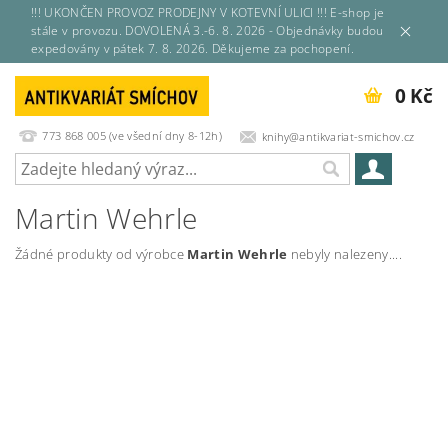
!!! UKONČEN PROVOZ PRODEJNY V KOTEVNÍ ULICI !!! E-shop je
stále v provozu. DOVOLENÁ 3.-6. 8. 2026 - Objednávky budou
expedovány v pátek 7. 8. 2026. Děkujeme za pochopení.
0 Kč
773 868 005 (ve všední dny 8-12h)
knihy@antikvariat-smichov.cz
Martin Wehrle
Žádné produkty od výrobce
Martin Wehrle
nebyly nalezeny....