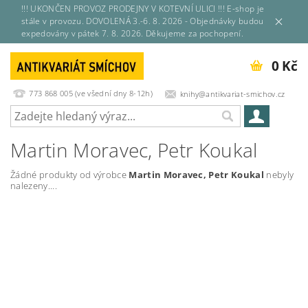
!!! UKONČEN PROVOZ PRODEJNY V KOTEVNÍ ULICI !!! E-shop je
stále v provozu. DOVOLENÁ 3.-6. 8. 2026 - Objednávky budou
expedovány v pátek 7. 8. 2026. Děkujeme za pochopení.
0 Kč
773 868 005 (ve všední dny 8-12h)
knihy@antikvariat-smichov.cz
Martin Moravec, Petr Koukal
Žádné produkty od výrobce
Martin Moravec, Petr Koukal
nebyly
nalezeny....