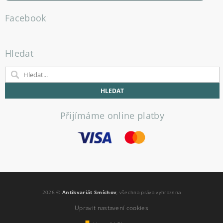
Facebook
Hledat
Přijímáme online platby
2026 ©
Antikvariát Smíchov
, všechna práva vyhrazena
Upravit nastavení cookies