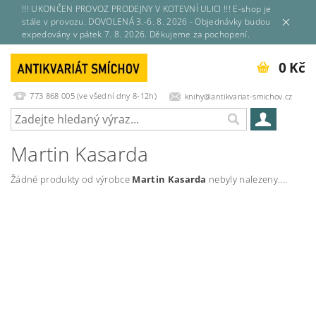
!!! UKONČEN PROVOZ PRODEJNY V KOTEVNÍ ULICI !!! E-shop je
stále v provozu. DOVOLENÁ 3.-6. 8. 2026 - Objednávky budou
expedovány v pátek 7. 8. 2026. Děkujeme za pochopení.
0 Kč
773 868 005 (ve všední dny 8-12h)
knihy@antikvariat-smichov.cz
Martin Kasarda
Žádné produkty od výrobce
Martin Kasarda
nebyly nalezeny....