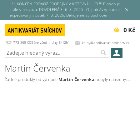
!!! UKONČEN PROVOZ PRODEJNY V KOTEVNÍ ULICI !!! E-shop je
stále v provozu. DOVOLENÁ 3.-6. 8. 2026 - Objednávky budou
expedovány v pátek 7. 8. 2026. Děkujeme za pochopení.
0 Kč
773 868 005 (ve všední dny 8-12h)
knihy@antikvariat-smichov.cz
Martin Červenka
Žádné produkty od výrobce
Martin Červenka
nebyly nalezeny....