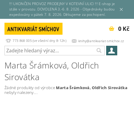
!!! UKONČEN PROVOZ PRODEJNY V KOTEVNÍ ULICI !!! E-shop je
stále v provozu. DOVOLENÁ 3.-6. 8. 2026 - Objednávky budou
expedovány v pátek 7. 8. 2026. Děkujeme za pochopení.
0 Kč
773 868 005 (ve všední dny 8-12h)
knihy@antikvariat-smichov.cz
Marta Šrámková, Oldřich
Sirovátka
Žádné produkty od výrobce
Marta Šrámková, Oldřich Sirovátka
nebyly nalezeny....