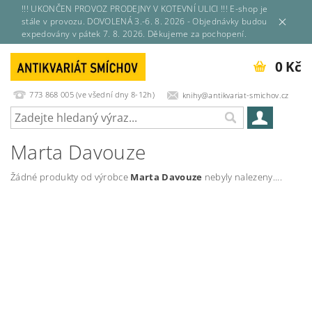
!!! UKONČEN PROVOZ PRODEJNY V KOTEVNÍ ULICI !!! E-shop je
stále v provozu. DOVOLENÁ 3.-6. 8. 2026 - Objednávky budou
expedovány v pátek 7. 8. 2026. Děkujeme za pochopení.
0 Kč
773 868 005 (ve všední dny 8-12h)
knihy@antikvariat-smichov.cz
Marta Davouze
Žádné produkty od výrobce
Marta Davouze
nebyly nalezeny....