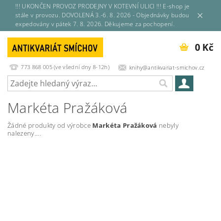
!!! UKONČEN PROVOZ PRODEJNY V KOTEVNÍ ULICI !!! E-shop je
stále v provozu. DOVOLENÁ 3.-6. 8. 2026 - Objednávky budou
expedovány v pátek 7. 8. 2026. Děkujeme za pochopení.
0 Kč
773 868 005 (ve všední dny 8-12h)
knihy@antikvariat-smichov.cz
Markéta Pražáková
Žádné produkty od výrobce
Markéta Pražáková
nebyly
nalezeny....