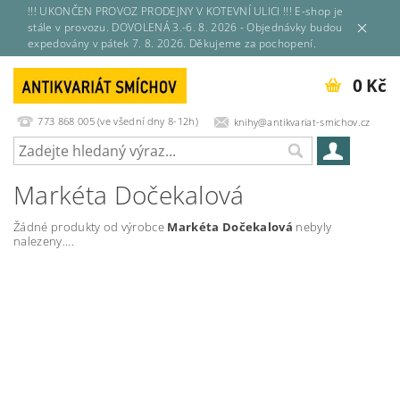
!!! UKONČEN PROVOZ PRODEJNY V KOTEVNÍ ULICI !!! E-shop je
stále v provozu. DOVOLENÁ 3.-6. 8. 2026 - Objednávky budou
expedovány v pátek 7. 8. 2026. Děkujeme za pochopení.
0 Kč
773 868 005 (ve všední dny 8-12h)
knihy@antikvariat-smichov.cz
Markéta Dočekalová
Žádné produkty od výrobce
Markéta Dočekalová
nebyly
nalezeny....