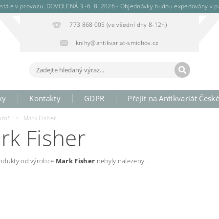
stále v provozu. DOVOLENÁ 3.-6. 8. 2026 - Objednávky budou expedovány v pá
773 868 005 (ve všední dny 8-12h)
knihy@antikvariat-smichov.cz
ky
Kontakty
GDPR
Přejít na Antikvariát Česk
utoři
Mark Fisher
rk Fisher
odukty od výrobce
Mark Fisher
nebyly nalezeny....