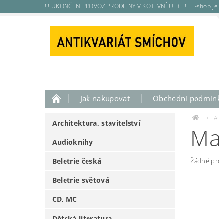
!!! UKONČEN PROVOZ PRODEJNY V KOTEVNÍ ULICI !!! E-shop je 
Jak nakupovat
Obchodní podmín
A
Architektura, stavitelství
Ma
Audioknihy
Beletrie česká
Žádné pr
Beletrie světová
CD, MC
Dětská literatura