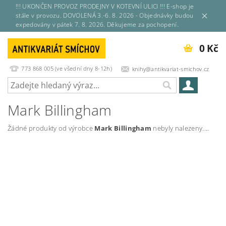
!!! UKONČEN PROVOZ PRODEJNY V KOTEVNÍ ULICI !!! E-shop je
stále v provozu. DOVOLENÁ 3.-6. 8. 2026 - Objednávky budou
expedovány v pátek 7. 8. 2026. Děkujeme za pochopení.
0 Kč
773 868 005 (ve všední dny 8-12h)
knihy@antikvariat-smichov.cz
Mark Billingham
Žádné produkty od výrobce
Mark Billingham
nebyly nalezeny....