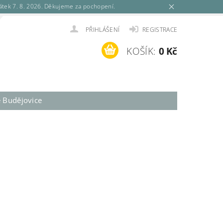
tek 7. 8. 2026. Děkujeme za pochopení.
PŘIHLÁŠENÍ
REGISTRACE
KOŠÍK:
0 Kč
é Budějovice