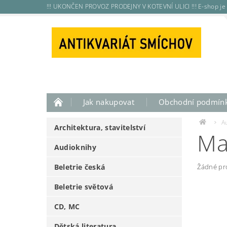
!!! UKONČEN PROVOZ PRODEJNY V KOTEVNÍ ULICI !!! E-shop je 
Jak nakupovat
Obchodní podmín
A
Architektura, stavitelství
Ma
Audioknihy
Beletrie česká
Žádné pr
Beletrie světová
CD, MC
Dětská literatura