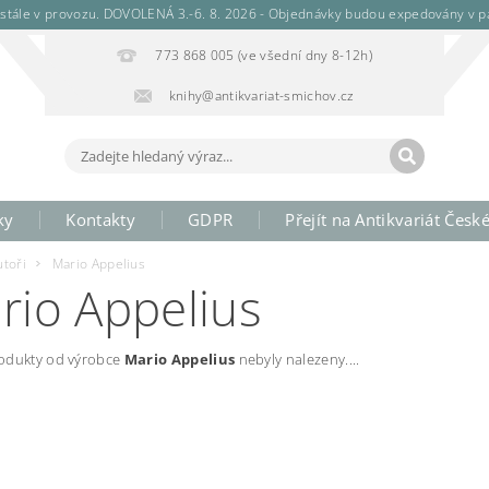
stále v provozu. DOVOLENÁ 3.-6. 8. 2026 - Objednávky budou expedovány v pá
773 868 005 (ve všední dny 8-12h)
knihy@antikvariat-smichov.cz
ky
Kontakty
GDPR
Přejít na Antikvariát Česk
utoři
Mario Appelius
rio Appelius
odukty od výrobce
Mario Appelius
nebyly nalezeny....