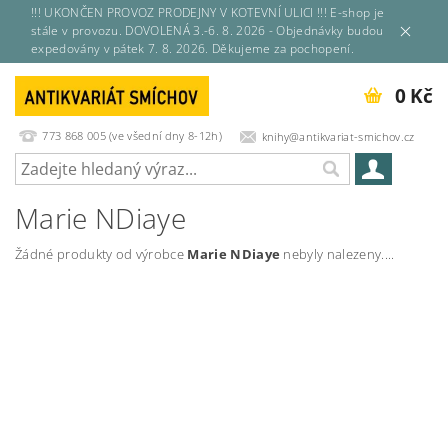
!!! UKONČEN PROVOZ PRODEJNY V KOTEVNÍ ULICI !!! E-shop je
stále v provozu. DOVOLENÁ 3.-6. 8. 2026 - Objednávky budou
expedovány v pátek 7. 8. 2026. Děkujeme za pochopení.
0 Kč
773 868 005 (ve všední dny 8-12h)
knihy@antikvariat-smichov.cz
Marie NDiaye
Žádné produkty od výrobce
Marie NDiaye
nebyly nalezeny....