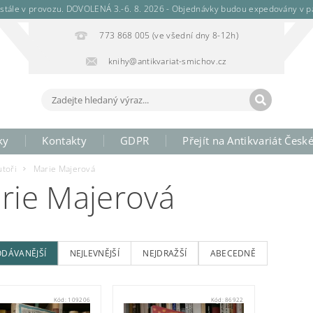
stále v provozu. DOVOLENÁ 3.-6. 8. 2026 - Objednávky budou expedovány v pá
773 868 005 (ve všední dny 8-12h)
knihy@antikvariat-smichov.cz
ky
Kontakty
GDPR
Přejít na Antikvariát Česk
utoři
Marie Majerová
rie Majerová
ODÁVANĚJŠÍ
NEJLEVNĚJŠÍ
NEJDRAŽŠÍ
ABECEDNĚ
Kód:
109206
Kód:
86922