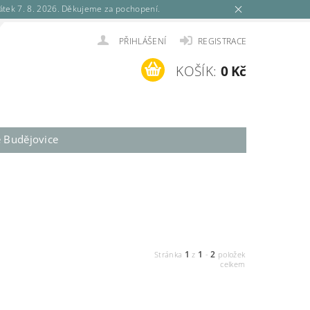
tek 7. 8. 2026. Děkujeme za pochopení.
PŘIHLÁŠENÍ
REGISTRACE
KOŠÍK:
0 Kč
é Budějovice
1
1
2
Stránka
z
-
položek
celkem