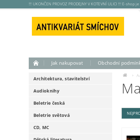
!!! UKONČEN PROVOZ PRODEJNY V KOTEVNÍ ULICI !!! E-shop je 
Jak nakupovat
Obchodní podmín
A
Architektura, stavitelství
Ma
Audioknihy
Beletrie česká
NEJPR
Beletrie světová
CD, MC
Dětská literatura