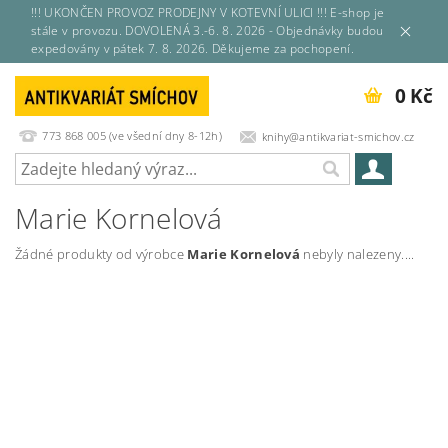
!!! UKONČEN PROVOZ PRODEJNY V KOTEVNÍ ULICI !!! E-shop je
stále v provozu. DOVOLENÁ 3.-6. 8. 2026 - Objednávky budou
expedovány v pátek 7. 8. 2026. Děkujeme za pochopení.
0 Kč
773 868 005 (ve všední dny 8-12h)
knihy@antikvariat-smichov.cz
Marie Kornelová
Žádné produkty od výrobce
Marie Kornelová
nebyly nalezeny....