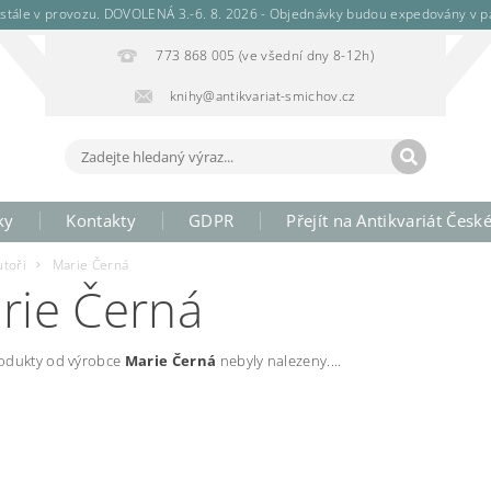
stále v provozu. DOVOLENÁ 3.-6. 8. 2026 - Objednávky budou expedovány v pá
773 868 005 (ve všední dny 8-12h)
knihy@antikvariat-smichov.cz
ky
Kontakty
GDPR
Přejít na Antikvariát Česk
utoři
Marie Černá
rie Černá
odukty od výrobce
Marie Černá
nebyly nalezeny....