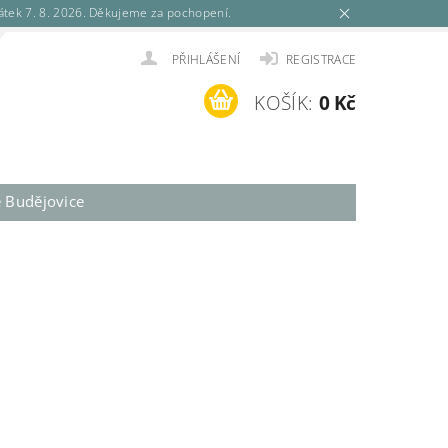
tek 7. 8. 2026. Děkujeme za pochopení.
PŘIHLÁŠENÍ
REGISTRACE
KOŠÍK:
0 Kč
é Budějovice