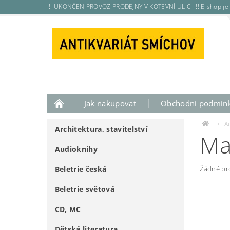
!!! UKONČEN PROVOZ PRODEJNY V KOTEVNÍ ULICI !!! E-shop je 
Jak nakupovat
Obchodní podmín
A
Architektura, stavitelství
Ma
Audioknihy
Beletrie česká
Žádné pr
Beletrie světová
CD, MC
Dětská literatura