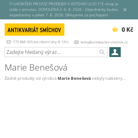
!!! UKONČEN PROVOZ PRODEJNY V KOTEVNÍ ULICI !!! E-shop je
stále v provozu. DOVOLENÁ 3.-6. 8. 2026 - Objednávky budou
expedovány v pátek 7. 8. 2026. Děkujeme za pochopení.
0 Kč
773 868 005 (ve všední dny 8-12h)
knihy@antikvariat-smichov.cz
Marie Benešová
Žádné produkty od výrobce
Marie Benešová
nebyly nalezeny....