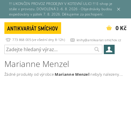
!!! UKONČEN PROVOZ PRODEJNY V KOTEVNÍ ULICI !!! E-shop je
stále v provozu. DOVOLENÁ 3.-6. 8. 2026 - Objednávky budou
expedovány v pátek 7. 8. 2026. Děkujeme za pochopení.
0 Kč
773 868 005 (ve všední dny 8-12h)
knihy@antikvariat-smichov.cz
Marianne Menzel
Žádné produkty od výrobce
Marianne Menzel
nebyly nalezeny....