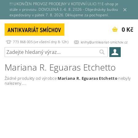
!!! UKONČEN PROVOZ PRODEJNY V KOTEVNÍ ULICI !!! E-shop je
stále v provozu. DOVOLENÁ 3.-6. 8. 2026 - Objednávky budou
expedovány v pátek 7. 8. 2026. Děkujeme za pochopení.
0 Kč
773 868 005 (ve všední dny 8-12h)
knihy@antikvariat-smichov.cz
Mariana R. Eguaras Etchetto
Žádné produkty od výrobce
Mariana R. Eguaras Etchetto
nebyly
nalezeny....