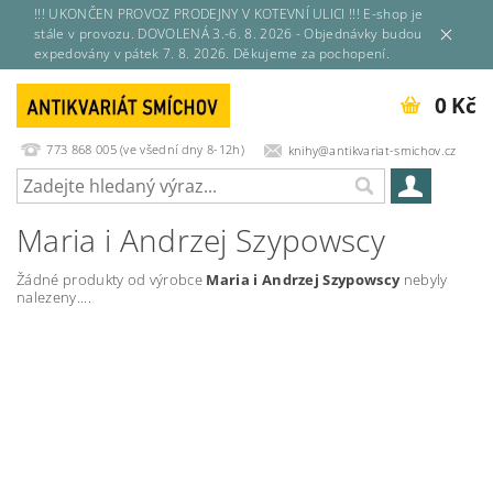
!!! UKONČEN PROVOZ PRODEJNY V KOTEVNÍ ULICI !!! E-shop je
stále v provozu. DOVOLENÁ 3.-6. 8. 2026 - Objednávky budou
expedovány v pátek 7. 8. 2026. Děkujeme za pochopení.
0 Kč
773 868 005 (ve všední dny 8-12h)
knihy@antikvariat-smichov.cz
Maria i Andrzej Szypowscy
Žádné produkty od výrobce
Maria i Andrzej Szypowscy
nebyly
nalezeny....