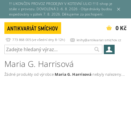
!!! UKONČEN PROVOZ PRODEJNY V KOTEVNÍ ULICI !!! E-shop je
stále v provozu. DOVOLENÁ 3.-6. 8. 2026 - Objednávky budou
expedovány v pátek 7. 8. 2026. Děkujeme za pochopení.
0 Kč
773 868 005 (ve všední dny 8-12h)
knihy@antikvariat-smichov.cz
Maria G. Harrisová
Žádné produkty od výrobce
Maria G. Harrisová
nebyly nalezeny....