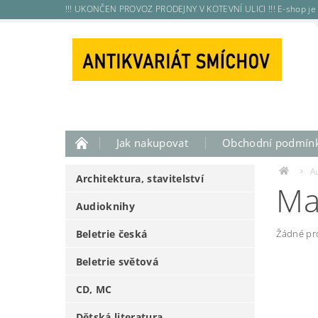
!!! UKONČEN PROVOZ PRODEJNY V KOTEVNÍ ULICI !!! E-shop je 
Jak nakupovat
Obchodní podmín
A
Architektura, stavitelství
Ma
Audioknihy
Beletrie česká
Žádné pr
Beletrie světová
CD, MC
Dětská literatura