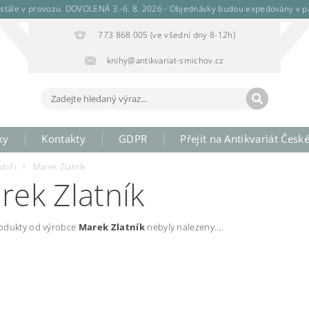
stále v provozu. DOVOLENÁ 3.-6. 8. 2026 - Objednávky budou expedovány v pá
773 868 005 (ve všední dny 8-12h)
knihy@antikvariat-smichov.cz
ky
Kontakty
GDPR
Přejít na Antikvariát Česk
utoři
Marek Zlatník
rek Zlatník
odukty od výrobce
Marek Zlatník
nebyly nalezeny....