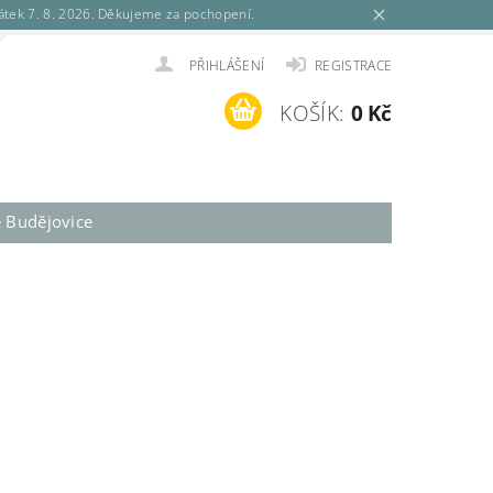
tek 7. 8. 2026. Děkujeme za pochopení.
PŘIHLÁŠENÍ
REGISTRACE
KOŠÍK:
0 Kč
é Budějovice