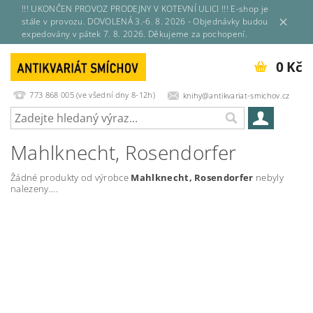
!!! UKONČEN PROVOZ PRODEJNY V KOTEVNÍ ULICI !!! E-shop je
stále v provozu. DOVOLENÁ 3.-6. 8. 2026 - Objednávky budou
expedovány v pátek 7. 8. 2026. Děkujeme za pochopení.
0 Kč
773 868 005 (ve všední dny 8-12h)
knihy@antikvariat-smichov.cz
Mahlknecht, Rosendorfer
Žádné produkty od výrobce
Mahlknecht, Rosendorfer
nebyly
nalezeny....