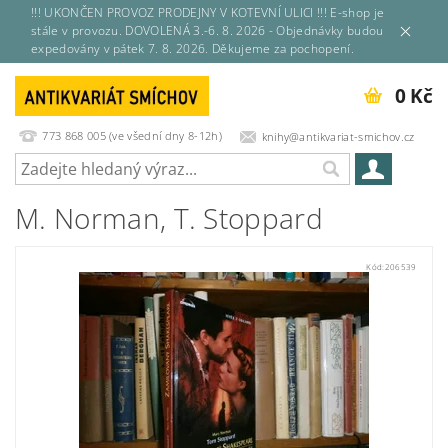
!!! UKONČEN PROVOZ PRODEJNY V KOTEVNÍ ULICI !!! E-shop je
stále v provozu. DOVOLENÁ 3.-6. 8. 2026 - Objednávky budou
expedovány v pátek 7. 8. 2026. Děkujeme za pochopení.
0 Kč
773 868 005 (ve všední dny 8-12h)
knihy@antikvariat-smichov.cz
M. Norman, T. Stoppard
Kód:
206539