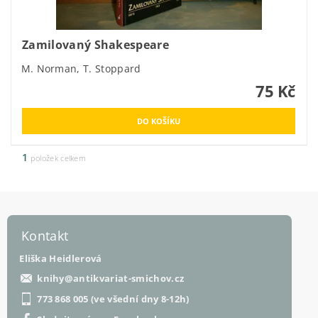
Zamilovaný Shakespeare
M. Norman, T. Stoppard
75 Kč
1
položek celkem
Kontakt
Eliška Heidlerová
knihy
@
antikvariat-smichov.cz
773 868 005 (ve všední dny 8-12h)