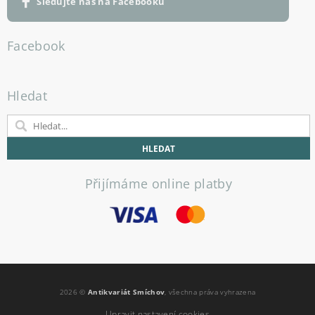
Sledujte nás na Facebooku
Facebook
Hledat
Přijímáme online platby
2026 ©
Antikvariát Smíchov
, všechna práva vyhrazena
Upravit nastavení cookies