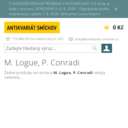
!!! UKONČEN PROVOZ PRODEJNY V KOTEVNÍ ULICI !!! E-shop je
stále v provozu. DOVOLENÁ 3.-6. 8. 2026 - Objednávky budou
expedovány v pátek 7. 8. 2026. Děkujeme za pochopení.
0 Kč
773 868 005 (ve všední dny 8-12h)
knihy@antikvariat-smichov.cz
M. Logue, P. Conradi
Žádné produkty od výrobce
M. Logue, P. Conradi
nebyly
nalezeny....