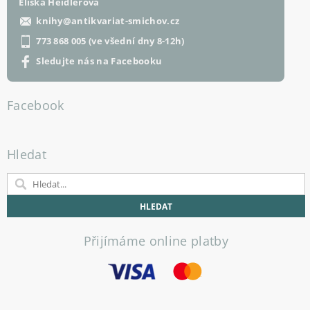
Eliška Heidlerová
knihy
@
antikvariat-smichov.cz
773 868 005 (ve všední dny 8-12h)
Sledujte nás na Facebooku
Facebook
Hledat
Přijímáme online platby