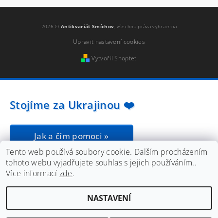
2026 ©
Antikvariát Smíchov
, všechna práva vyhrazena
Upravit nastavení cookies
Vytvořil Shoptet
Stojíme za Ukrajinou ❤️
Jak a čím pomoci »
Tento web používá soubory cookie. Dalším procházením
tohoto webu vyjadřujete souhlas s jejich používáním..
Více informací
zde
.
NASTAVENÍ