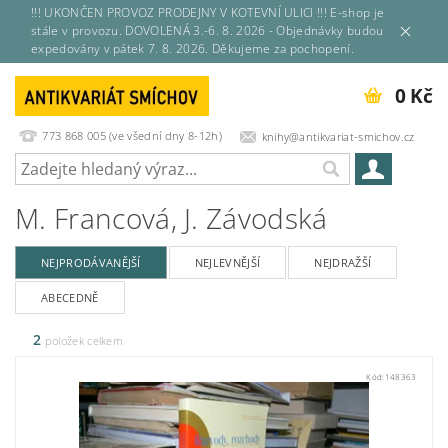
!!! UKONČEN PROVOZ PRODEJNY V KOTEVNÍ ULICI !!! E-shop je
stále v provozu. DOVOLENÁ 3.-6. 8. 2026 - Objednávky budou
expedovány v pátek 7. 8. 2026. Děkujeme za pochopení.
0 Kč
773 868 005 (ve všední dny 8-12h)
knihy@antikvariat-smichov.cz
M. Francová, J. Závodská
NEJPRODÁVANĚJŠÍ
NEJLEVNĚJŠÍ
NEJDRAŽŠÍ
ABECEDNĚ
2
položek celkem
Kód:
148363