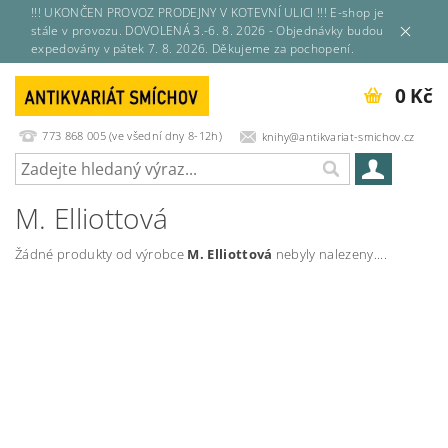
!!! UKONČEN PROVOZ PRODEJNY V KOTEVNÍ ULICI !!! E-shop je
stále v provozu. DOVOLENÁ 3.-6. 8. 2026 - Objednávky budou
expedovány v pátek 7. 8. 2026. Děkujeme za pochopení.
0 Kč
773 868 005 (ve všední dny 8-12h)
knihy@antikvariat-smichov.cz
M. Elliottová
Žádné produkty od výrobce
M. Elliottová
nebyly nalezeny....