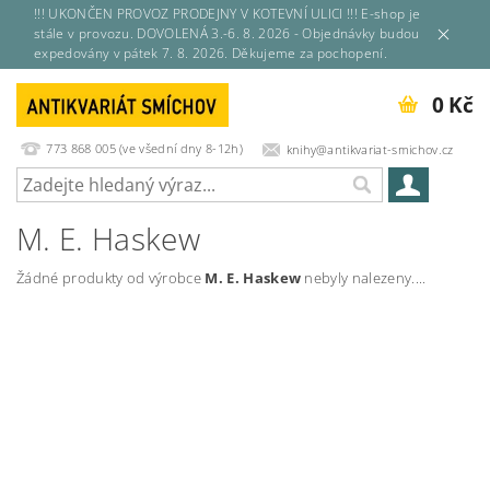
!!! UKONČEN PROVOZ PRODEJNY V KOTEVNÍ ULICI !!! E-shop je
stále v provozu. DOVOLENÁ 3.-6. 8. 2026 - Objednávky budou
expedovány v pátek 7. 8. 2026. Děkujeme za pochopení.
0 Kč
773 868 005 (ve všední dny 8-12h)
knihy@antikvariat-smichov.cz
M. E. Haskew
Žádné produkty od výrobce
M. E. Haskew
nebyly nalezeny....