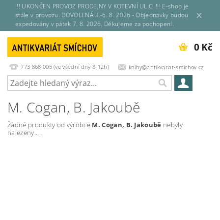
!!! UKONČEN PROVOZ PRODEJNY V KOTEVNÍ ULICI !!! E-shop je
stále v provozu. DOVOLENÁ 3.-6. 8. 2026 - Objednávky budou
expedovány v pátek 7. 8. 2026. Děkujeme za pochopení.
0 Kč
773 868 005 (ve všední dny 8-12h)
knihy@antikvariat-smichov.cz
M. Cogan, B. Jakoubě
Žádné produkty od výrobce
M. Cogan, B. Jakoubě
nebyly
nalezeny....