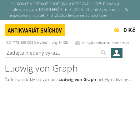
!!! UKONČEN PROVOZ PRODEJNY V KOTEVNÍ ULICI !!! E-shop je
stále v provozu. DOVOLENÁ 3.-6. 8. 2026 - Objednávky budou
expedovány v pátek 7. 8. 2026. Děkujeme za pochopení.
0 Kč
773 868 005 (ve všední dny 8-12h)
knihy@antikvariat-smichov.cz
Ludwig von Graph
Žádné produkty od výrobce
Ludwig von Graph
nebyly nalezeny....