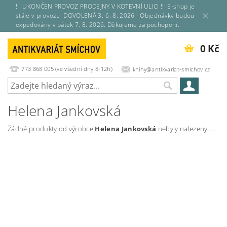
!!! UKONČEN PROVOZ PRODEJNY V KOTEVNÍ ULICI !!! E-shop je
stále v provozu. DOVOLENÁ 3.-6. 8. 2026 - Objednávky budou
expedovány v pátek 7. 8. 2026. Děkujeme za pochopení.
0 Kč
773 868 005 (ve všední dny 8-12h)
knihy@antikvariat-smichov.cz
Helena Jankovská
Žádné produkty od výrobce
Helena Jankovská
nebyly nalezeny....