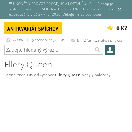
!!! UKONČEN PROVOZ PRODEJNY V KOTEVNÍ ULICI !!! E-shop je
stále v provozu. DOVOLENÁ 3.-6. 8. 2026 - Objednávky budou
expedovány v pátek 7. 8. 2026. Děkujeme za pochopení.
0 Kč
773 868 005 (ve všední dny 8-12h)
knihy@antikvariat-smichov.cz
Ellery Queen
Žádné produkty od výrobce
Ellery Queen
nebyly nalezeny....