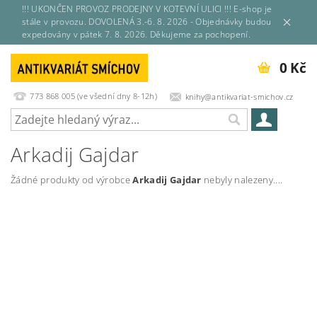
!!! UKONČEN PROVOZ PRODEJNY V KOTEVNÍ ULICI !!! E-shop je
stále v provozu. DOVOLENÁ 3.-6. 8. 2026 - Objednávky budou
expedovány v pátek 7. 8. 2026. Děkujeme za pochopení.
0 Kč
773 868 005 (ve všední dny 8-12h)
knihy@antikvariat-smichov.cz
Arkadij Gajdar
Žádné produkty od výrobce
Arkadij Gajdar
nebyly nalezeny....