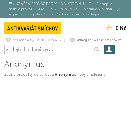
!!! UKONČEN PROVOZ PRODEJNY V KOTEVNÍ ULICI !!! E-shop je
stále v provozu. DOVOLENÁ 3.-6. 8. 2026 - Objednávky budou
expedovány v pátek 7. 8. 2026. Děkujeme za pochopení.
0 Kč
773 868 005 (ve všední dny 8-12h)
knihy@antikvariat-smichov.cz
Anonymus
Žádné produkty od výrobce
Anonymus
nebyly nalezeny....