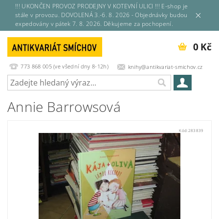
!!! UKONČEN PROVOZ PRODEJNY V KOTEVNÍ ULICI !!! E-shop je
stále v provozu. DOVOLENÁ 3.-6. 8. 2026 - Objednávky budou
expedovány v pátek 7. 8. 2026. Děkujeme za pochopení.
0 Kč
773 868 005 (ve všední dny 8-12h)
knihy@antikvariat-smichov.cz
Annie Barrowsová
Kód:
283839