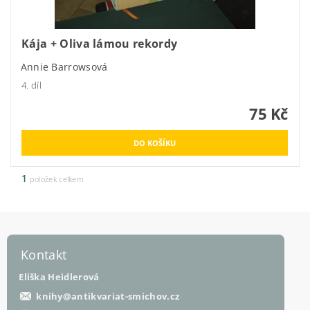
Kája + Oliva lámou rekordy
Annie Barrowsová
4. díl
75 Kč
1
položek celkem
Kontakt
Eliška Heidlerová
knihy
@
antikvariat-smichov.cz