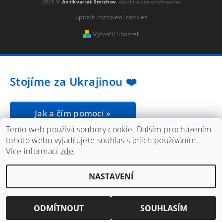
2026 ©
Antikvariát Smíchov
, všechna práva vyhrazena
Upravit nastavení cookies
Vytvořil Shoptet
Stojíme za Ukrajinou ❤️
Jak a čím pomoci »
Tento web používá soubory cookie. Dalším procházením
tohoto webu vyjadřujete souhlas s jejich používáním..
Více informací
zde
.
NASTAVENÍ
ODMÍTNOUT
SOUHLASÍM