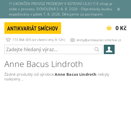
!!! UKONČEN PROVOZ PRODEJNY V KOTEVNÍ ULICI !!! E-shop je
stále v provozu. DOVOLENÁ 3.-6. 8. 2026 - Objednávky budou
expedovány v pátek 7. 8. 2026. Děkujeme za pochopení.
0 Kč
773 868 005 (ve všední dny 8-12h)
knihy@antikvariat-smichov.cz
Anne Bacus Lindroth
Žádné produkty od výrobce
Anne Bacus Lindroth
nebyly
nalezeny....