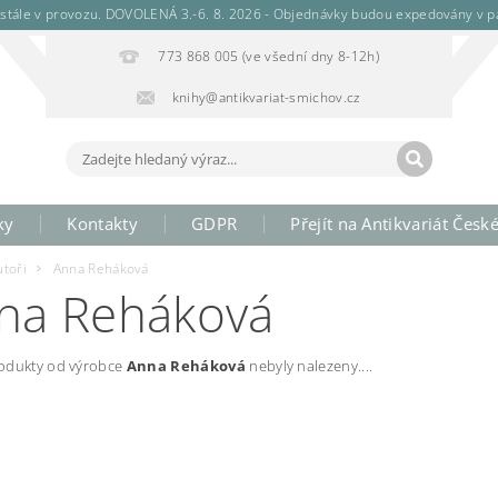
stále v provozu. DOVOLENÁ 3.-6. 8. 2026 - Objednávky budou expedovány v pá
773 868 005 (ve všední dny 8-12h)
knihy@antikvariat-smichov.cz
ky
Kontakty
GDPR
Přejít na Antikvariát Česk
utoři
Anna Reháková
na Reháková
odukty od výrobce
Anna Reháková
nebyly nalezeny....