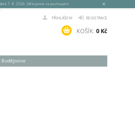
tek 7. 8. 2026. Děkujeme za pochopení.
PŘIHLÁŠENÍ
REGISTRACE
KOŠÍK:
0 Kč
é Budějovice