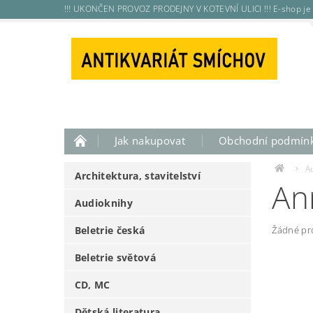
!!! UKONČEN PROVOZ PRODEJNY V KOTEVNÍ ULICI !!! E-shop je 
Jak nakupovat
Obchodní podmín
A
Architektura, stavitelství
An
Audioknihy
Beletrie česká
Žádné pr
Beletrie světová
CD, MC
Dětská literatura