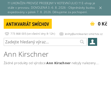
!!! UKONČEN PROVOZ PRODEJNY V KOTEVNÍ ULICI !!! E-shop je
stále v provozu. DOVOLENÁ 3.-6. 8. 2026 - Objednávky budou
expedovány v pátek 7. 8. 2026. Děkujeme za pochopení.
0 Kč
773 868 005 (ve všední dny 8-12h)
knihy@antikvariat-smichov.cz
Ann Kirschner
Žádné produkty od výrobce
Ann Kirschner
nebyly nalezeny....