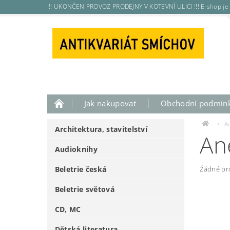
!!! UKONČEN PROVOZ PRODEJNY V KOTEVNÍ ULICI !!! E-shop je 
Jak nakupovat
Obchodní podmín
A
Architektura, stavitelství
An
Audioknihy
Beletrie česká
Žádné pr
Beletrie světová
CD, MC
Dětská literatura