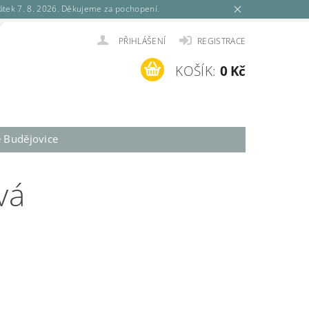
tek 7. 8. 2026. Děkujeme za pochopení.
PŘIHLÁŠENÍ
REGISTRACE
KOŠÍK:
0 Kč
é Budějovice
vá