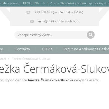
stále v provozu. DOVOLENÁ 3.-6. 8. 2026 - Objednávky budou expedovány v pá
773 868 005 (ve všední dny 8-12h)
knihy@antikvariat-smichov.cz
ky
Kontakty
GDPR
Přejít na Antikvariát Česk
utoři
Anežka Čermáková-Sluková
ežka Čermáková-Sluko
odukty od výrobce
Anežka Čermáková-Sluková
nebyly nalezeny....