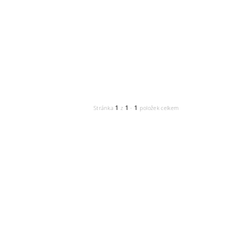
1
1
1
Stránka
z
-
položek celkem