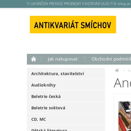
!!! UKONČEN PROVOZ PRODEJNY V KOTEVNÍ ULICI !!! E-shop je 
Jak nakupovat
Obchodní podmín
A
Architektura, stavitelství
An
Audioknihy
Beletrie česká
Beletrie světová
CD, MC
Dětská literatura