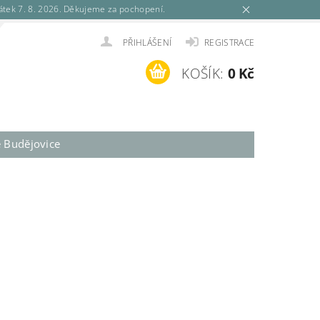
tek 7. 8. 2026. Děkujeme za pochopení.
PŘIHLÁŠENÍ
REGISTRACE
KOŠÍK:
0 Kč
é Budějovice